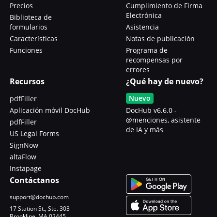
Precios
Cumplimiento de Firma
Electrónica
Biblioteca de
formularios
Asistencia
Características
Notas de publicación
Funciones
Programa de
recompensas por
errores
Recursos
¿Qué hay de nuevo?
Nuevo
pdfFiller
Aplicación móvil DocHub
DocHub v6.6.0 -
@menciones, asistente
pdfFiller
de IA y más
US Legal Forms
SignNow
altaFlow
Instapage
Contáctanos
support@dochub.com
17 Station St., Ste. 303
Brookline, MA 02445