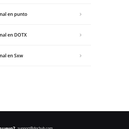
nal en punto
onal en DOTX
nal en Sxw
nuevo?
support@dochub.com