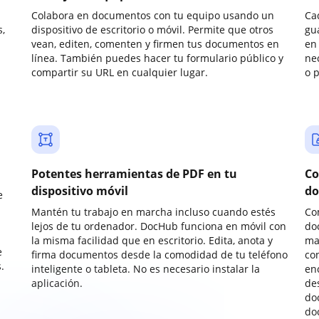
Colabora en documentos con tu equipo usando un
Ca
,
dispositivo de escritorio o móvil. Permite que otros
gu
vean, editen, comenten y firmen tus documentos en
en 
línea. También puedes hacer tu formulario público y
ne
compartir su URL en cualquier lugar.
o 
Potentes herramientas de PDF en tu
Co
dispositivo móvil
do
e
Mantén tu trabajo en marcha incluso cuando estés
Co
lejos de tu ordenador. DocHub funciona en móvil con
do
la misma facilidad que en escritorio. Edita, anota y
ma
e
firma documentos desde la comodidad de tu teléfono
co
.
inteligente o tableta. No es necesario instalar la
enc
aplicación.
de
do
do