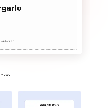
rgarlo
, XLSX o TXT
enviados