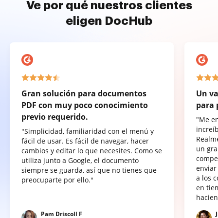
Ve por qué nuestros clientes
eligen DocHub
Gran solución para documentos
Un va
PDF con muy poco conocimiento
para 
previo requerido.
"Me e
increí
"Simplicidad, familiaridad con el menú y
Realme
fácil de usar. Es fácil de navegar, hacer
un gra
cambios y editar lo que necesites. Como se
compet
utiliza junto a Google, el documento
enviar
siempre se guarda, así que no tienes que
a los 
preocuparte por ello."
en tie
hacien
Pam Driscoll F