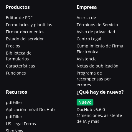
Productos
Empresa
Editor de PDF
Acerca de
Formularios y plantillas
Términos de Servicio
Firmar documentos
Aviso de privacidad
Estado del servidor
Centro Legal
Precios
Cumplimiento de Firma
Electrónica
Biblioteca de
formularios
Asistencia
Características
Notas de publicación
Funciones
Programa de
recompensas por
errores
Recursos
¿Qué hay de nuevo?
Nuevo
pdfFiller
Aplicación móvil DocHub
DocHub v6.6.0 -
@menciones, asistente
pdfFiller
de IA y más
US Legal Forms
SignNow