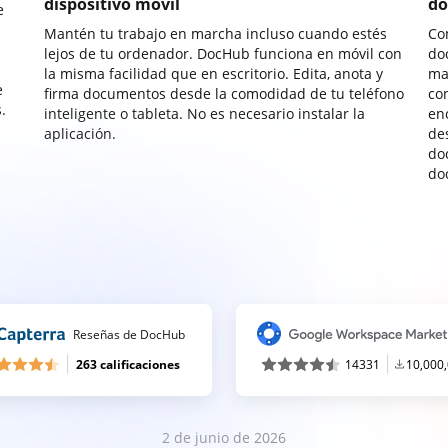
dispositivo móvil
do
e
Mantén tu trabajo en marcha incluso cuando estés
Co
lejos de tu ordenador. DocHub funciona en móvil con
do
la misma facilidad que en escritorio. Edita, anota y
ma
e
firma documentos desde la comodidad de tu teléfono
co
.
inteligente o tableta. No es necesario instalar la
enc
aplicación.
de
do
do
Reseñas de DocHub
263 calificaciones
14331
10,000
2 de junio de 2026