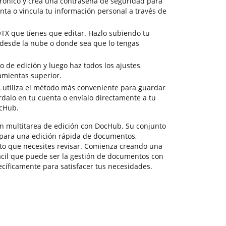
trónico y crea una contraseña de seguridad para
nta o vincula tu información personal a través de
OTX que tienes que editar. Hazlo subiendo tu
desde la nube o donde sea que lo tengas
de edición y luego haz todos los ajustes
amientas superior.
 utiliza el método más conveniente para guardar
rdalo en tu cuenta o envíalo directamente a tu
ocHub.
un multitarea de edición con DocHub. Su conjunto
e para una edición rápida de documentos,
o que necesites revisar. Comienza creando una
fácil que puede ser la gestión de documentos con
íficamente para satisfacer tus necesidades.