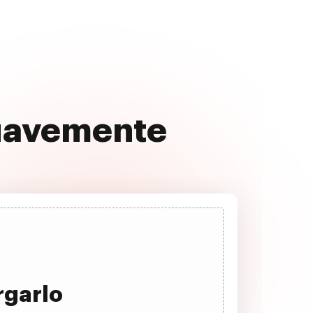
suavemente
rgarlo