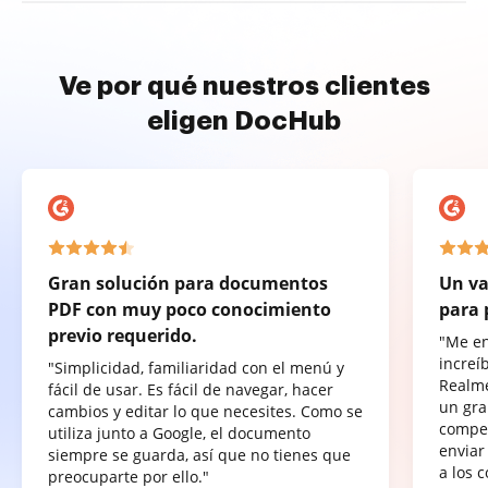
Ve por qué nuestros clientes
eligen DocHub
Gran solución para documentos
Un va
PDF con muy poco conocimiento
para 
previo requerido.
"Me e
increí
"Simplicidad, familiaridad con el menú y
Realme
fácil de usar. Es fácil de navegar, hacer
un gra
cambios y editar lo que necesites. Como se
compet
utiliza junto a Google, el documento
enviar
siempre se guarda, así que no tienes que
a los 
preocuparte por ello."