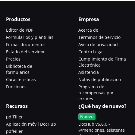
Productos
Empresa
Editor de PDF
Acerca de
Formularios y plantillas
Términos de Servicio
Firmar documentos
Aviso de privacidad
Estado del servidor
Centro Legal
Precios
Cumplimiento de Firma
Electrónica
Biblioteca de
formularios
Asistencia
Características
Notas de publicación
Funciones
Programa de
recompensas por
errores
Recursos
¿Qué hay de nuevo?
Nuevo
pdfFiller
Aplicación móvil DocHub
DocHub v6.6.0 -
@menciones, asistente
pdfFiller