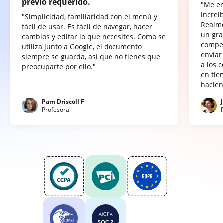
previo requerido.
"Me e
increí
"Simplicidad, familiaridad con el menú y
Realme
fácil de usar. Es fácil de navegar, hacer
un gra
cambios y editar lo que necesites. Como se
compet
utiliza junto a Google, el documento
enviar
siempre se guarda, así que no tienes que
a los 
preocuparte por ello."
en tie
hacien
Pam Driscoll F
Profesora