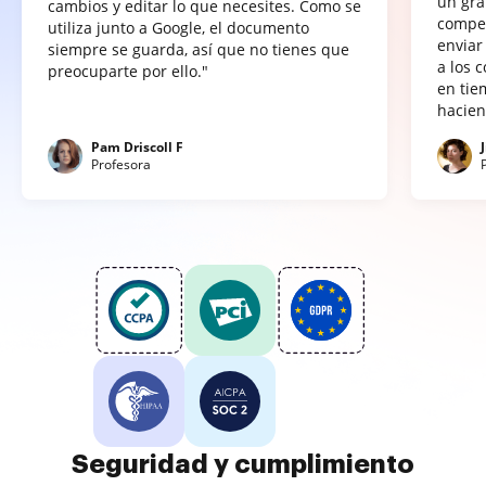
un gra
cambios y editar lo que necesites. Como se
compet
utiliza junto a Google, el documento
enviar
siempre se guarda, así que no tienes que
a los 
preocuparte por ello."
en tie
hacien
Pam Driscoll F
Profesora
Seguridad y cumplimiento