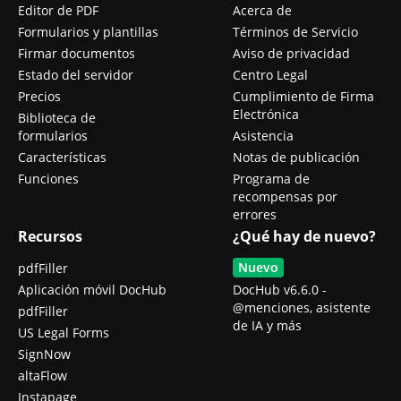
Editor de PDF
Acerca de
Formularios y plantillas
Términos de Servicio
Firmar documentos
Aviso de privacidad
Estado del servidor
Centro Legal
Precios
Cumplimiento de Firma
Electrónica
Biblioteca de
formularios
Asistencia
Características
Notas de publicación
Funciones
Programa de
recompensas por
errores
Recursos
¿Qué hay de nuevo?
Nuevo
pdfFiller
Aplicación móvil DocHub
DocHub v6.6.0 -
@menciones, asistente
pdfFiller
de IA y más
US Legal Forms
SignNow
altaFlow
Instapage