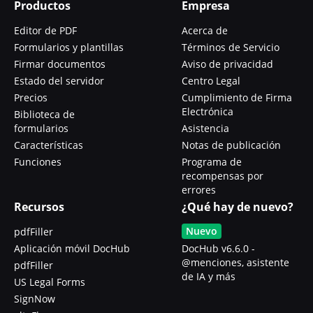
Productos
Empresa
Editor de PDF
Acerca de
Formularios y plantillas
Términos de Servicio
Firmar documentos
Aviso de privacidad
Estado del servidor
Centro Legal
Precios
Cumplimiento de Firma
Electrónica
Biblioteca de
formularios
Asistencia
Características
Notas de publicación
Funciones
Programa de
recompensas por
errores
Recursos
¿Qué hay de nuevo?
Nuevo
pdfFiller
Aplicación móvil DocHub
DocHub v6.6.0 -
@menciones, asistente
pdfFiller
de IA y más
US Legal Forms
SignNow