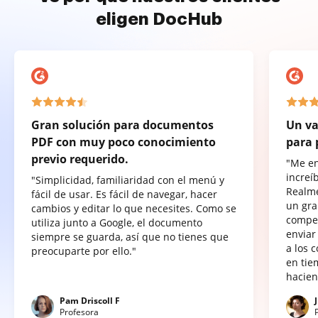
eligen DocHub
Gran solución para documentos
Un va
PDF con muy poco conocimiento
para 
previo requerido.
"Me e
increí
"Simplicidad, familiaridad con el menú y
Realme
fácil de usar. Es fácil de navegar, hacer
un gra
cambios y editar lo que necesites. Como se
compet
utiliza junto a Google, el documento
enviar
siempre se guarda, así que no tienes que
a los 
preocuparte por ello."
en tie
hacien
Pam Driscoll F
Profesora