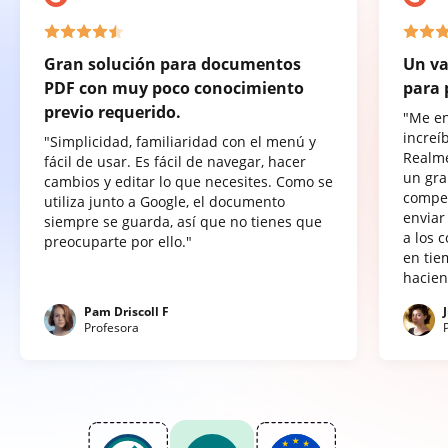
Gran solución para documentos
Un va
PDF con muy poco conocimiento
para 
previo requerido.
"Me e
increí
"Simplicidad, familiaridad con el menú y
Realme
fácil de usar. Es fácil de navegar, hacer
un gra
cambios y editar lo que necesites. Como se
compet
utiliza junto a Google, el documento
enviar
siempre se guarda, así que no tienes que
a los 
preocuparte por ello."
en tie
hacien
Pam Driscoll F
Profesora