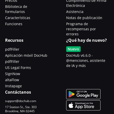
Precios
Cumplimiento de Firma
Electrónica
Biblioteca de
formularios
Asistencia
Características
Notas de publicación
Funciones
Programa de
recompensas por
errores
Recursos
¿Qué hay de nuevo?
Nuevo
pdfFiller
Aplicación móvil DocHub
DocHub v6.6.0 -
@menciones, asistente
pdfFiller
de IA y más
US Legal Forms
SignNow
altaFlow
Instapage
Contáctanos
support@dochub.com
17 Station St., Ste. 303
Brookline, MA 02445