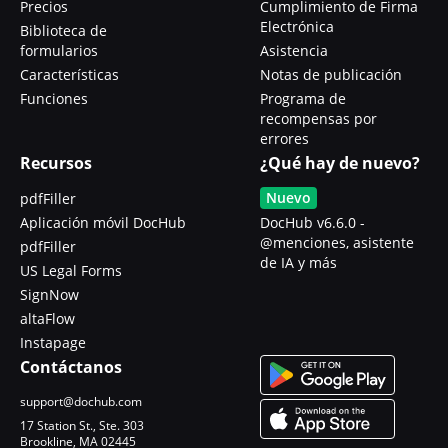
Precios
Cumplimiento de Firma
Electrónica
Biblioteca de
formularios
Asistencia
Características
Notas de publicación
Funciones
Programa de
recompensas por
errores
Recursos
¿Qué hay de nuevo?
Nuevo
pdfFiller
Aplicación móvil DocHub
DocHub v6.6.0 -
@menciones, asistente
pdfFiller
de IA y más
US Legal Forms
SignNow
altaFlow
Instapage
Contáctanos
support@dochub.com
17 Station St., Ste. 303
Brookline, MA 02445