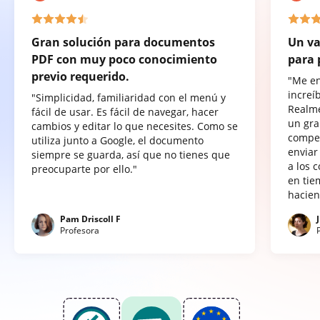
Gran solución para documentos
Un va
PDF con muy poco conocimiento
para 
previo requerido.
"Me e
increí
"Simplicidad, familiaridad con el menú y
Realme
fácil de usar. Es fácil de navegar, hacer
un gra
cambios y editar lo que necesites. Como se
compet
utiliza junto a Google, el documento
enviar
siempre se guarda, así que no tienes que
a los 
preocuparte por ello."
en tie
hacien
Pam Driscoll F
Profesora