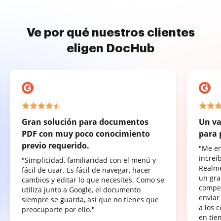
Ve por qué nuestros clientes
eligen DocHub
Gran solución para documentos
Un va
PDF con muy poco conocimiento
para 
previo requerido.
"Me e
increí
"Simplicidad, familiaridad con el menú y
Realme
fácil de usar. Es fácil de navegar, hacer
un gra
cambios y editar lo que necesites. Como se
compet
utiliza junto a Google, el documento
enviar
siempre se guarda, así que no tienes que
a los 
preocuparte por ello."
en tie