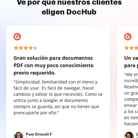
Ve por qué nuestros clientes
eligen DocHub
Gran solución para documentos
Un va
PDF con muy poco conocimiento
para 
previo requerido.
"Me e
increí
"Simplicidad, familiaridad con el menú y
Realme
fácil de usar. Es fácil de navegar, hacer
un gra
cambios y editar lo que necesites. Como se
compet
utiliza junto a Google, el documento
enviar
siempre se guarda, así que no tienes que
a los 
preocuparte por ello."
en tie
hacien
Pam Driscoll F