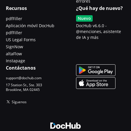
errores
Recursos
¿Qué hay de nuevo?
Nuevo
pdfFiller
Aplicación móvil DocHub
DocHub v6.6.0 -
@menciones, asistente
pdfFiller
de IA y más
US Legal Forms
SignNow
altaFlow
Instapage
Contáctanos
support@dochub.com
17 Station St., Ste. 303
Brookline, MA 02445
Síguenos