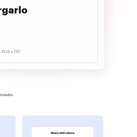
rgarlo
, XLSX o TXT
enviados