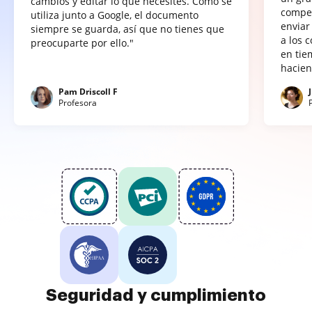
cambios y editar lo que necesites. Como se
compet
utiliza junto a Google, el documento
enviar
siempre se guarda, así que no tienes que
a los 
preocuparte por ello."
en tie
hacien
Pam Driscoll F
Profesora
Seguridad y cumplimiento