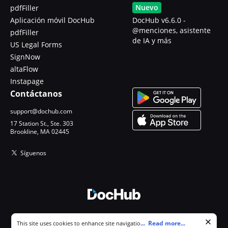
Nuevo
pdfFiller
Aplicación móvil DocHub
DocHub v6.6.0 -
@menciones, asistente
pdfFiller
de IA y más
US Legal Forms
SignNow
altaFlow
Instapage
Contáctanos
support@dochub.com
17 Station St., Ste. 303
Brookline, MA 02445
Síguenos
© 2026 DocHub, LLC
Cookie consent notice
...
Read more...
This site uses cookies to enhance site navigation and personalize
Todos los derechos reservados.