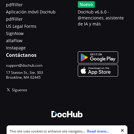
Nuevo
pdfFiller
Aplicación móvil DocHub
DocHub v6.6.0 -
@menciones, asistente
pdfFiller
de IA y más
US Legal Forms
SignNow
altaFlow
Instapage
Contáctanos
support@dochub.com
17 Station St., Ste. 303
Brookline, MA 02445
Síguenos
© 2026 DocHub, LLC
Cookie consent notice
...
Read more...
This site uses cookies to enhance site navigation and personalize
Todos los derechos reservados.