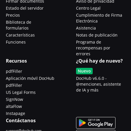
Firmar documentos
Aviso de privacidad
Estado del servidor
Centro Legal
Precios
Cumplimiento de Firma
Electrónica
Biblioteca de
formularios
Asistencia
Características
Notas de publicación
Funciones
Programa de
recompensas por
errores
Recursos
¿Qué hay de nuevo?
Nuevo
pdfFiller
Aplicación móvil DocHub
DocHub v6.6.0 -
@menciones, asistente
pdfFiller
de IA y más
US Legal Forms
SignNow
altaFlow
Instapage
Contáctanos
support@dochub.com