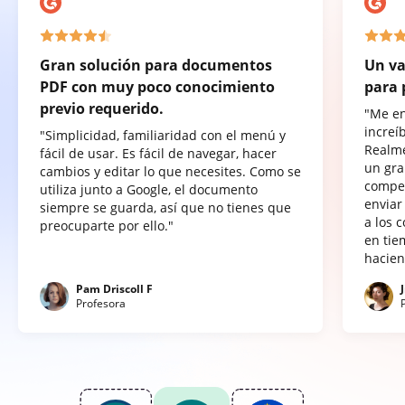
Gran solución para documentos
Un va
PDF con muy poco conocimiento
para 
previo requerido.
"Me e
increí
"Simplicidad, familiaridad con el menú y
Realme
fácil de usar. Es fácil de navegar, hacer
un gra
cambios y editar lo que necesites. Como se
compet
utiliza junto a Google, el documento
enviar
siempre se guarda, así que no tienes que
a los 
preocuparte por ello."
en tie
hacien
Pam Driscoll F
Profesora