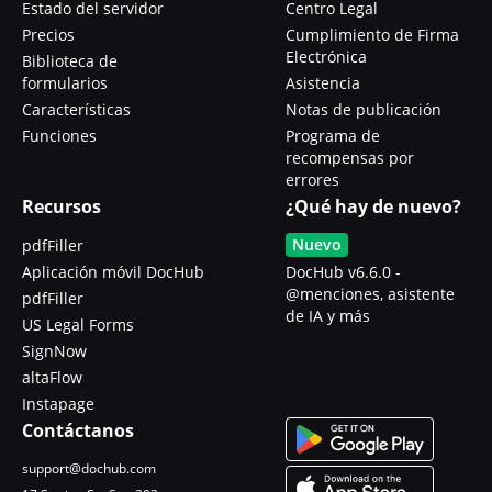
Estado del servidor
Centro Legal
Precios
Cumplimiento de Firma
Electrónica
Biblioteca de
formularios
Asistencia
Características
Notas de publicación
Funciones
Programa de
recompensas por
errores
Recursos
¿Qué hay de nuevo?
Nuevo
pdfFiller
Aplicación móvil DocHub
DocHub v6.6.0 -
@menciones, asistente
pdfFiller
de IA y más
US Legal Forms
SignNow
altaFlow
Instapage
Contáctanos
support@dochub.com