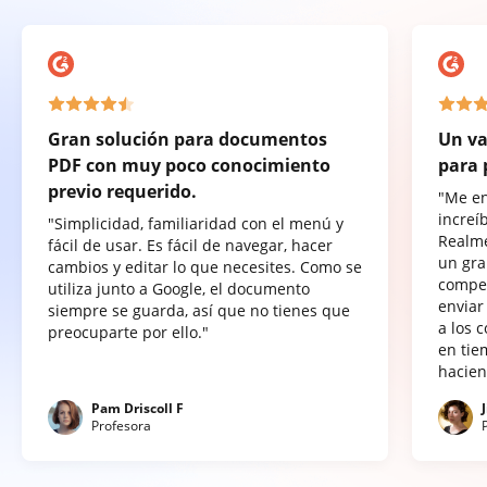
Gran solución para documentos
Un va
PDF con muy poco conocimiento
para 
previo requerido.
"Me e
increí
"Simplicidad, familiaridad con el menú y
Realme
fácil de usar. Es fácil de navegar, hacer
un gra
cambios y editar lo que necesites. Como se
compet
utiliza junto a Google, el documento
enviar
siempre se guarda, así que no tienes que
a los 
preocuparte por ello."
en tie
hacien
Pam Driscoll F
Profesora