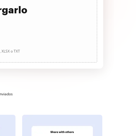
rgarlo
, XLSX o TXT
enviados