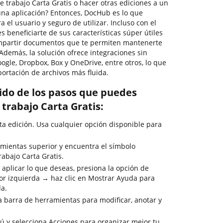
 trabajo Carta Gratis o hacer otras ediciones a un
na aplicación? Entonces, DocHub es lo que
a el usuario y seguro de utilizar. Incluso con el
 beneficiarte de sus características súper útiles
compartir documentos que te permiten mantenerte
 Además, la solución ofrece integraciones sin
gle, Dropbox, Box y OneDrive, entre otros, lo que
ortación de archivos más fluida.
rido de los pasos que puedes
 trabajo Carta Gratis:
ta edición. Usa cualquier opción disponible para
mientas superior y encuentra el símbolo
abajo Carta Gratis.
 aplicar lo que deseas, presiona la opción de
or izquierda → haz clic en Mostrar Ayuda para
da.
la barra de herramientas para modificar, anotar y
nú y selecciona Acciones para organizar mejor tu