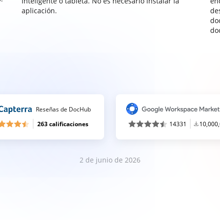
inteligente o tableta. No es necesario instalar la
enc
aplicación.
de
do
do
Reseñas de DocHub
263 calificaciones
14331
10,000
2 de junio de 2026