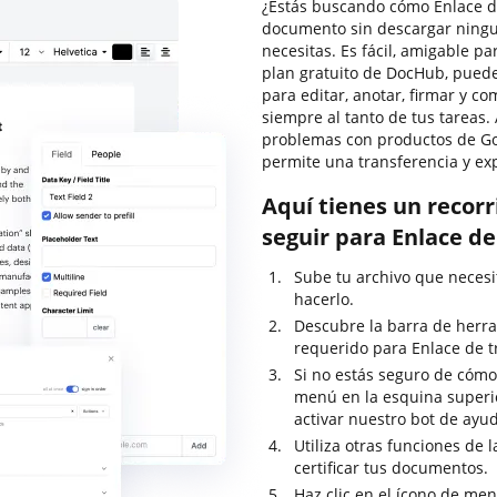
¿Estás buscando cómo Enlace de
documento sin descargar ningu
necesitas. Es fácil, amigable par
plan gratuito de DocHub, puedes
para editar, anotar, firmar y 
siempre al tanto de tus tareas.
problemas con productos de Goo
permite una transferencia y exp
Aquí tienes un recor
seguir para Enlace de
Sube tu archivo que necesi
hacerlo.
Descubre la barra de herra
requerido para Enlace de tr
Si no estás seguro de cómo
menú en la esquina superi
activar nuestro bot de ayu
Utiliza otras funciones de 
certificar tus documentos.
Haz clic en el ícono de me