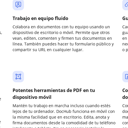
Trabajo en equipo fluido
Gu
Colabora en documentos con tu equipo usando un
Ca
,
dispositivo de escritorio o móvil. Permite que otros
gu
vean, editen, comenten y firmen tus documentos en
en 
línea. También puedes hacer tu formulario público y
ne
compartir su URL en cualquier lugar.
o 
Potentes herramientas de PDF en tu
Co
dispositivo móvil
do
e
Mantén tu trabajo en marcha incluso cuando estés
Co
lejos de tu ordenador. DocHub funciona en móvil con
do
la misma facilidad que en escritorio. Edita, anota y
ma
e
firma documentos desde la comodidad de tu teléfono
co
.