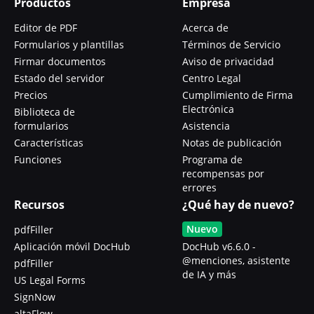
Productos
Empresa
Editor de PDF
Acerca de
Formularios y plantillas
Términos de Servicio
Firmar documentos
Aviso de privacidad
Estado del servidor
Centro Legal
Precios
Cumplimiento de Firma
Electrónica
Biblioteca de
formularios
Asistencia
Características
Notas de publicación
Funciones
Programa de
recompensas por
errores
Recursos
¿Qué hay de nuevo?
Nuevo
pdfFiller
Aplicación móvil DocHub
DocHub v6.6.0 -
@menciones, asistente
pdfFiller
de IA y más
US Legal Forms
SignNow
altaFlow