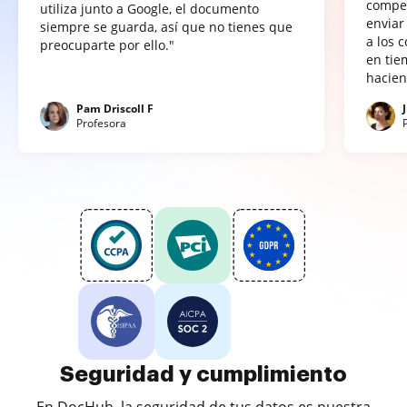
compet
utiliza junto a Google, el documento
enviar
siempre se guarda, así que no tienes que
a los 
preocuparte por ello."
en tie
hacien
Pam Driscoll F
Profesora
Seguridad y cumplimiento
En DocHub, la seguridad de tus datos es nuestra