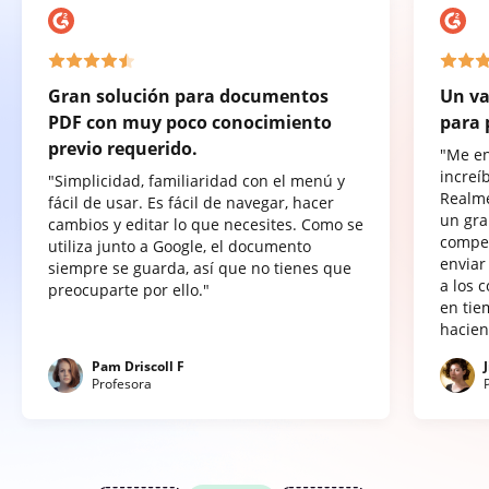
Gran solución para documentos
Un va
PDF con muy poco conocimiento
para 
previo requerido.
"Me e
increí
"Simplicidad, familiaridad con el menú y
Realme
fácil de usar. Es fácil de navegar, hacer
un gra
cambios y editar lo que necesites. Como se
compet
utiliza junto a Google, el documento
enviar
siempre se guarda, así que no tienes que
a los 
preocuparte por ello."
en tie
hacien
Pam Driscoll F
Profesora