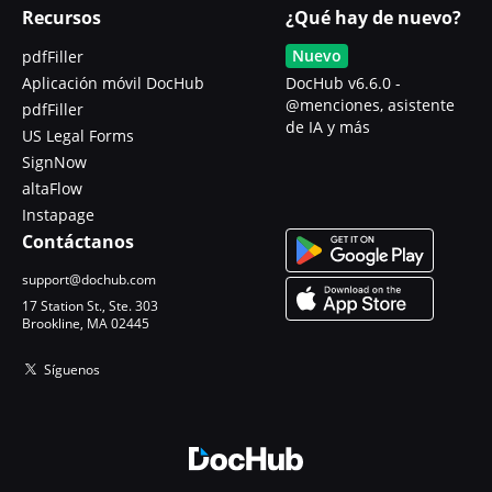
Recursos
¿Qué hay de nuevo?
Nuevo
pdfFiller
Aplicación móvil DocHub
DocHub v6.6.0 -
@menciones, asistente
pdfFiller
de IA y más
US Legal Forms
SignNow
altaFlow
Instapage
Contáctanos
support@dochub.com
17 Station St., Ste. 303
Brookline, MA 02445
Síguenos