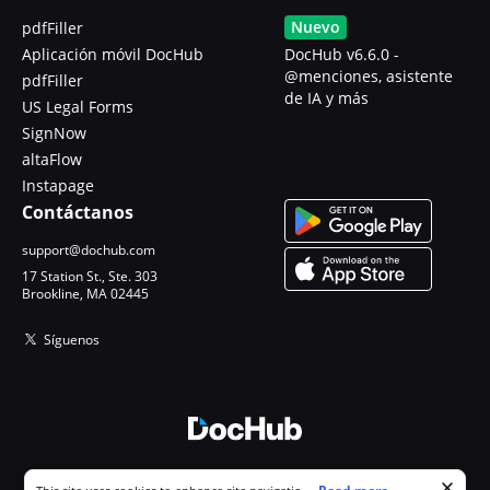
Nuevo
pdfFiller
Aplicación móvil DocHub
DocHub v6.6.0 -
@menciones, asistente
pdfFiller
de IA y más
US Legal Forms
SignNow
altaFlow
Instapage
Contáctanos
support@dochub.com
17 Station St., Ste. 303
Brookline, MA 02445
Síguenos
© 2026 DocHub, LLC
Cookie consent notice