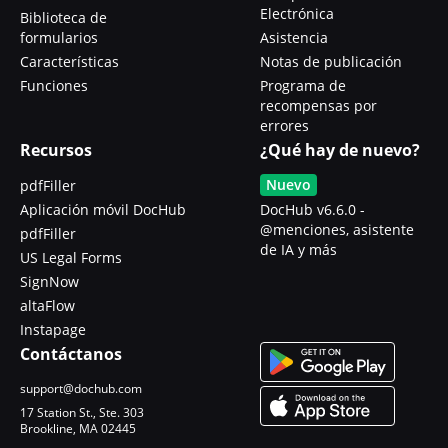
Electrónica
Biblioteca de
formularios
Asistencia
Características
Notas de publicación
Funciones
Programa de
recompensas por
errores
Recursos
¿Qué hay de nuevo?
Nuevo
pdfFiller
Aplicación móvil DocHub
DocHub v6.6.0 -
@menciones, asistente
pdfFiller
de IA y más
US Legal Forms
SignNow
altaFlow
Instapage
Contáctanos
support@dochub.com
17 Station St., Ste. 303
Brookline, MA 02445