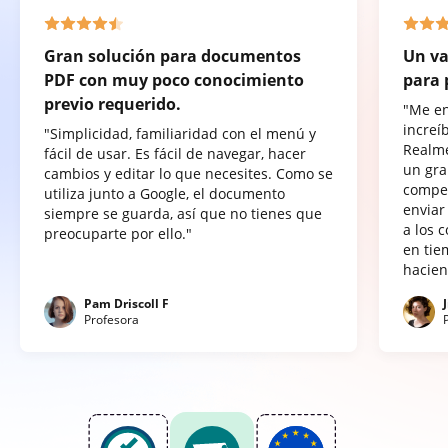
Gran solución para documentos
Un va
PDF con muy poco conocimiento
para 
previo requerido.
"Me e
increí
"Simplicidad, familiaridad con el menú y
Realme
fácil de usar. Es fácil de navegar, hacer
un gra
cambios y editar lo que necesites. Como se
compet
utiliza junto a Google, el documento
enviar
siempre se guarda, así que no tienes que
a los 
preocuparte por ello."
en tie
hacien
Pam Driscoll F
Profesora