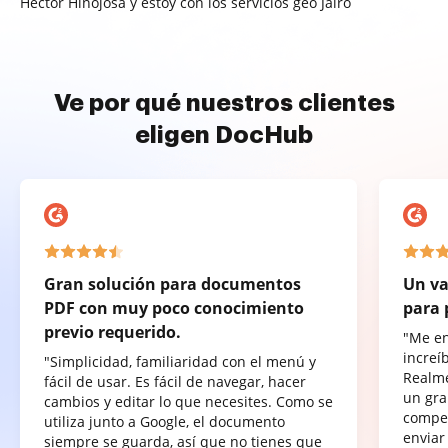
Héctor Hinojosa y estoy con los servicios geo Jairo
Ve por qué nuestros clientes
eligen DocHub
Gran solución para documentos
Un va
PDF con muy poco conocimiento
para 
previo requerido.
"Me e
increí
"Simplicidad, familiaridad con el menú y
Realme
fácil de usar. Es fácil de navegar, hacer
un gra
cambios y editar lo que necesites. Como se
compet
utiliza junto a Google, el documento
enviar
siempre se guarda, así que no tienes que