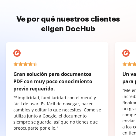
Ve por qué nuestros clientes
eligen DocHub
Gran solución para documentos
Un va
PDF con muy poco conocimiento
para 
previo requerido.
"Me e
increí
"Simplicidad, familiaridad con el menú y
Realme
fácil de usar. Es fácil de navegar, hacer
un gra
cambios y editar lo que necesites. Como se
compet
utiliza junto a Google, el documento
enviar
siempre se guarda, así que no tienes que
a los 
preocuparte por ello."
en tie