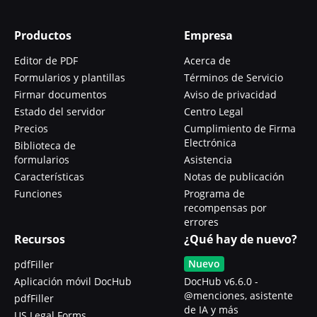
Productos
Empresa
Editor de PDF
Acerca de
Formularios y plantillas
Términos de Servicio
Firmar documentos
Aviso de privacidad
Estado del servidor
Centro Legal
Precios
Cumplimiento de Firma
Electrónica
Biblioteca de
formularios
Asistencia
Características
Notas de publicación
Funciones
Programa de
recompensas por
errores
Recursos
¿Qué hay de nuevo?
Nuevo
pdfFiller
Aplicación móvil DocHub
DocHub v6.6.0 -
@menciones, asistente
pdfFiller
de IA y más
US Legal Forms