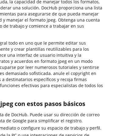
uda, la capacidad de manejar todos los formatos,
nsiderar una solución. DocHub proporciona una lista
ramientas para asegurarse de que pueda manejar
d y manejar el formato jpeg. Obtenga una cuenta
o de trabajo y comience a trabajar en sus
ral todo en uno que le permite editar sus
ente y crear plantillas reutilizables para los
ce una interfaz de usuario intuitiva y la
ratos y acuerdos en formato jpeg en un modo
cuparse por leer numerosos tutoriales y sentirse
es demasiado sofisticada. anule el copyright en
 a destinatarios específicos y recoja firmas
funciones efectivas para especialistas de todos los
 jpeg con estos pasos básicos
ta de DocHub. Puede usar su dirección de correo
ta de Google para simplificar el registro.
mediato o configure su espacio de trabajo y perfil.
 la PC o use integraciones de servicios de