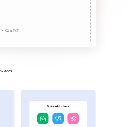
, XLSX o TXT
enviados