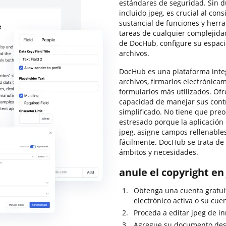
estándares de seguridad. Sin d
incluido jpeg, es crucial al co
sustancial de funciones y her
tareas de cualquier complejida
de DocHub, configure su espaci
archivos.
DocHub es una plataforma integ
archivos, firmarlos electrónicam
formularios más utilizados. Ofre
capacidad de manejar sus cont
simplificado. No tiene que preo
estresado porque la aplicación 
jpeg, asigne campos rellenables
fácilmente. DocHub se trata de 
ámbitos y necesidades.
anule el copyright en
Obtenga una cuenta gratui
electrónico activa o su cuen
Proceda a editar jpeg de in
Agregue su documento desde