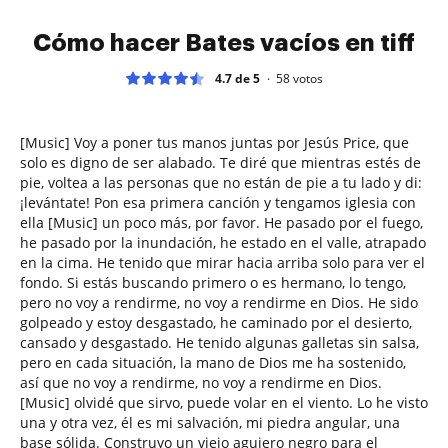
Cómo hacer Bates vacíos en tiff
4.7 de 5
58
votos
[Music] Voy a poner tus manos juntas por Jesús Price, que
solo es digno de ser alabado. Te diré que mientras estés de
pie, voltea a las personas que no están de pie a tu lado y di:
¡levántate! Pon esa primera canción y tengamos iglesia con
ella [Music] un poco más, por favor. He pasado por el fuego,
he pasado por la inundación, he estado en el valle, atrapado
en la cima. He tenido que mirar hacia arriba solo para ver el
fondo. Si estás buscando primero o es hermano, lo tengo,
pero no voy a rendirme, no voy a rendirme en Dios. He sido
golpeado y estoy desgastado, he caminado por el desierto,
cansado y desgastado. He tenido algunas galletas sin salsa,
pero en cada situación, la mano de Dios me ha sostenido,
así que no voy a rendirme, no voy a rendirme en Dios.
[Music] olvidé que sirvo, puede volar en el viento. Lo he visto
una y otra vez, él es mi salvación, mi piedra angular, una
base sólida. Construyo un viejo agujero negro para el