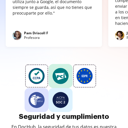
compet
utiliza junto a Google, el documento
enviar
siempre se guarda, así que no tienes que
a los 
preocuparte por ello."
en tie
hacien
Pam Driscoll F
Profesora
Seguridad y cumplimiento
En DocHub, la seguridad de tus datos es nuestra