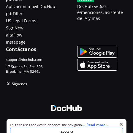
Aplicación móvil DocHub
DocHub v6.6.0 -
@menciones, asistente
pdfFiller
de IA y más
US Legal Forms
SignNow
altaFlow
Instapage
Contáctanos
support@dochub.com
17 Station St., Ste. 303
Brookline, MA 02445
Síguenos
© 2026 DocHub, LLC
Cookie consent notice
...
Read more...
This site uses cookies to enhance site navigation and personalize
Todos los derechos reservados.
your experience. By using this site you agree to our use of cookies as
Accept