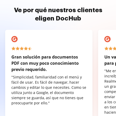
Ve por qué nuestros clientes
eligen DocHub
Gran solución para documentos
Un va
PDF con muy poco conocimiento
para 
previo requerido.
"Me e
increí
"Simplicidad, familiaridad con el menú y
Realme
fácil de usar. Es fácil de navegar, hacer
un gra
cambios y editar lo que necesites. Como se
compet
utiliza junto a Google, el documento
enviar
siempre se guarda, así que no tienes que
a los 
preocuparte por ello."
en tie
hacien