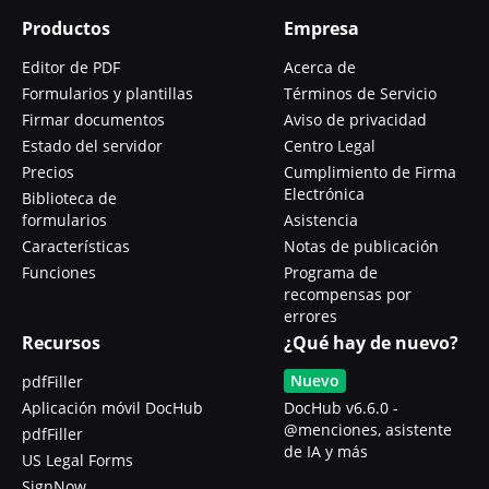
Productos
Empresa
Editor de PDF
Acerca de
Formularios y plantillas
Términos de Servicio
Firmar documentos
Aviso de privacidad
Estado del servidor
Centro Legal
Precios
Cumplimiento de Firma
Electrónica
Biblioteca de
formularios
Asistencia
Características
Notas de publicación
Funciones
Programa de
recompensas por
errores
Recursos
¿Qué hay de nuevo?
Nuevo
pdfFiller
Aplicación móvil DocHub
DocHub v6.6.0 -
@menciones, asistente
pdfFiller
de IA y más
US Legal Forms
SignNow