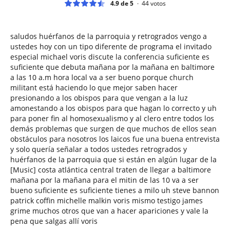
4.9 de 5
44
votos
saludos huérfanos de la parroquia y retrogrados vengo a
ustedes hoy con un tipo diferente de programa el invitado
especial michael voris discute la conferencia suficiente es
suficiente que debuta mañana por la mañana en baltimore
a las 10 a.m hora local va a ser bueno porque church
militant está haciendo lo que mejor saben hacer
presionando a los obispos para que vengan a la luz
amonestando a los obispos para que hagan lo correcto y uh
para poner fin al homosexualismo y al clero entre todos los
demás problemas que surgen de que muchos de ellos sean
obstáculos para nosotros los laicos fue una buena entrevista
y solo quería señalar a todos ustedes retrogrados y
huérfanos de la parroquia que si están en algún lugar de la
[Music] costa atlántica central traten de llegar a baltimore
mañana por la mañana para el mitin de las 10 va a ser
bueno suficiente es suficiente tienes a milo uh steve bannon
patrick coffin michelle malkin voris mismo testigo james
grime muchos otros que van a hacer apariciones y vale la
pena que salgas allí voris