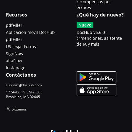
recompensas por
errores
Recursos
¿Qué hay de nuevo?
Nuevo
pdfFiller
Aplicación móvil DocHub
DocHub v6.6.0 -
@menciones, asistente
pdfFiller
de IA y más
US Legal Forms
SignNow
altaFlow
Instapage
Contáctanos
support@dochub.com
17 Station St., Ste. 303
Brookline, MA 02445
Síguenos