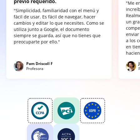
previo requerido.
"Me e
increí
"Simplicidad, familiaridad con el menú y
Realme
fácil de usar. Es fácil de navegar, hacer
un gra
cambios y editar lo que necesites. Como se
compet
utiliza junto a Google, el documento
enviar
siempre se guarda, así que no tienes que
a los 
preocuparte por ello."
en tie
hacien
Pam Driscoll F
Profesora