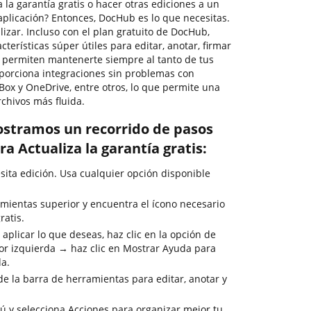
la garantía gratis o hacer otras ediciones a un
aplicación? Entonces, DocHub es lo que necesitas.
tilizar. Incluso con el plan gratuito de DocHub,
terísticas súper útiles para editar, anotar, firmar
 permiten mantenerte siempre al tanto de tus
oporciona integraciones sin problemas con
Box y OneDrive, entre otros, lo que permite una
chivos más fluida.
ostramos un recorrido de pasos
a Actualiza la garantía gratis:
sita edición. Usa cualquier opción disponible
mientas superior y encuentra el ícono necesario
ratis.
aplicar lo que deseas, haz clic en la opción de
or izquierda → haz clic en Mostrar Ayuda para
da.
de la barra de herramientas para editar, anotar y
nú y selecciona Acciones para organizar mejor tu