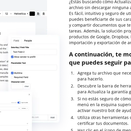
¿Estás buscando cómo Actualiza 
archivo sin descargar ninguna 
Es fácil, intuitivo y seguro de u
puedes beneficiarte de sus carac
y compartir documentos que te
tareas. Además, la solución pr
productos de Google, Dropbox, 
importación y exportación de ar
A continuación, te m
que puedes seguir par
Agrega tu archivo que nece
para hacerlo.
Descubre la barra de herra
para Actualiza la garantía g
Si no estás seguro de cómo 
menú en la esquina superi
activar nuestro bot de ayu
Utiliza otras herramientas 
certificar tus documentos.
Haz clic en el ícono de me