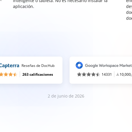
inteligente o tableta. No es necesario instalar la
enc
aplicación.
de
do
do
Reseñas de DocHub
263 calificaciones
14331
10,000
2 de junio de 2026