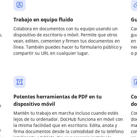
Trabajo en equipo fluido
Gu
Colabora en documentos con tu equipo usando un
Ca
,
dispositivo de escritorio o móvil. Permite que otros
gu
vean, editen, comenten y firmen tus documentos en
en 
línea. También puedes hacer tu formulario público y
ne
compartir su URL en cualquier lugar.
o 
Potentes herramientas de PDF en tu
Co
dispositivo móvil
do
e
Mantén tu trabajo en marcha incluso cuando estés
Co
lejos de tu ordenador. DocHub funciona en móvil con
do
la misma facilidad que en escritorio. Edita, anota y
ma
e
firma documentos desde la comodidad de tu teléfono
co
.