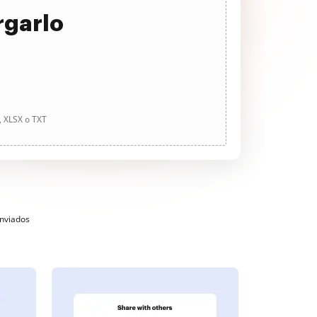
rgarlo
, XLSX o TXT
enviados