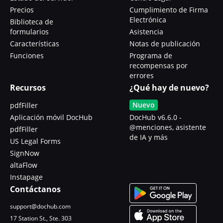
Precios
Cumplimiento de Firma
Electrónica
Biblioteca de
formularios
Asistencia
Características
Notas de publicación
Funciones
Programa de
recompensas por
errores
Recursos
¿Qué hay de nuevo?
Nuevo
pdfFiller
Aplicación móvil DocHub
DocHub v6.6.0 -
@menciones, asistente
pdfFiller
de IA y más
US Legal Forms
SignNow
altaFlow
Instapage
Contáctanos
support@dochub.com
17 Station St., Ste. 303