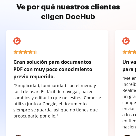
Ve por qué nuestros clientes
eligen DocHub
Gran solución para documentos
Un va
PDF con muy poco conocimiento
para 
previo requerido.
"Me e
increí
"Simplicidad, familiaridad con el menú y
Realme
fácil de usar. Es fácil de navegar, hacer
un gra
cambios y editar lo que necesites. Como se
compet
utiliza junto a Google, el documento
enviar
siempre se guarda, así que no tienes que
a los 
preocuparte por ello."
en tie
hacien