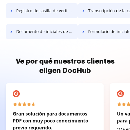
Registro de casilla de verificación de índice
Transcripción de la casilla de verificació
Documento de iniciales de índice
Formulario de iniciales de
Ve por qué nuestros clientes
eligen DocHub
Gran solución para documentos
Un va
PDF con muy poco conocimiento
para 
previo requerido.
"Me e