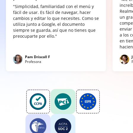
increí
"Simplicidad, familiaridad con el menú y
Realme
fácil de usar. Es fácil de navegar, hacer
un gra
cambios y editar lo que necesites. Como se
compet
utiliza junto a Google, el documento
enviar
siempre se guarda, así que no tienes que
a los 
preocuparte por ello."
en tie
hacien
Pam Driscoll F
Profesora