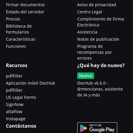
Firmar documentos
Aviso de privacidad
Estado del servidor
Centro Legal
Precios
Cumplimiento de Firma
Electrónica
Biblioteca de
formularios
Asistencia
Características
Notas de publicación
Funciones
Programa de
recompensas por
errores
Recursos
¿Qué hay de nuevo?
Nuevo
pdfFiller
Aplicación móvil DocHub
DocHub v6.6.0 -
@menciones, asistente
pdfFiller
de IA y más
US Legal Forms
SignNow
altaFlow
Instapage
Contáctanos