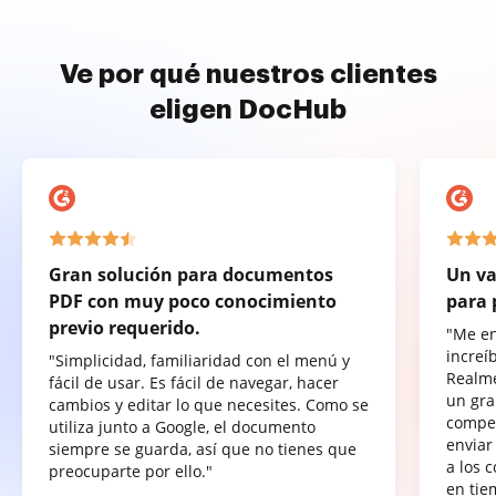
Ve por qué nuestros clientes
eligen DocHub
Gran solución para documentos
Un va
PDF con muy poco conocimiento
para 
previo requerido.
"Me e
increí
"Simplicidad, familiaridad con el menú y
Realme
fácil de usar. Es fácil de navegar, hacer
un gra
cambios y editar lo que necesites. Como se
compet
utiliza junto a Google, el documento
enviar
siempre se guarda, así que no tienes que
a los 
preocuparte por ello."
en tie