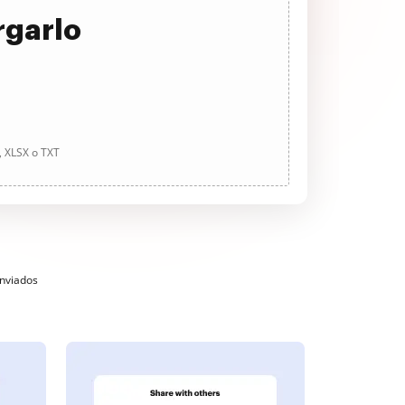
rgarlo
, XLSX o TXT
enviados