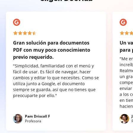
Gran solución para documentos
Un va
PDF con muy poco conocimiento
para 
previo requerido.
"Me e
increí
"Simplicidad, familiaridad con el menú y
Realme
fácil de usar. Es fácil de navegar, hacer
un gra
cambios y editar lo que necesites. Como se
compet
utiliza junto a Google, el documento
enviar
siempre se guarda, así que no tienes que
a los 
preocuparte por ello."
en tie
hacien
Pam Driscoll F
Profesora