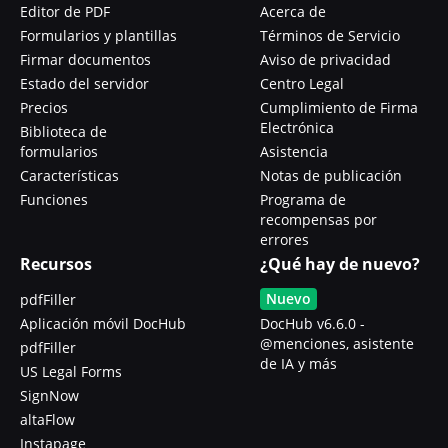
Editor de PDF
Acerca de
Formularios y plantillas
Términos de Servicio
Firmar documentos
Aviso de privacidad
Estado del servidor
Centro Legal
Precios
Cumplimiento de Firma
Electrónica
Biblioteca de
formularios
Asistencia
Características
Notas de publicación
Funciones
Programa de
recompensas por
errores
Recursos
¿Qué hay de nuevo?
Nuevo
pdfFiller
Aplicación móvil DocHub
DocHub v6.6.0 -
@menciones, asistente
pdfFiller
de IA y más
US Legal Forms
SignNow
altaFlow
Instapage