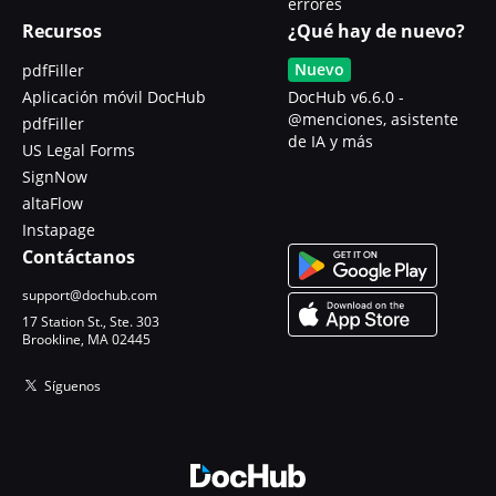
errores
Recursos
¿Qué hay de nuevo?
Nuevo
pdfFiller
Aplicación móvil DocHub
DocHub v6.6.0 -
@menciones, asistente
pdfFiller
de IA y más
US Legal Forms
SignNow
altaFlow
Instapage
Contáctanos
support@dochub.com
17 Station St., Ste. 303
Brookline, MA 02445
Síguenos