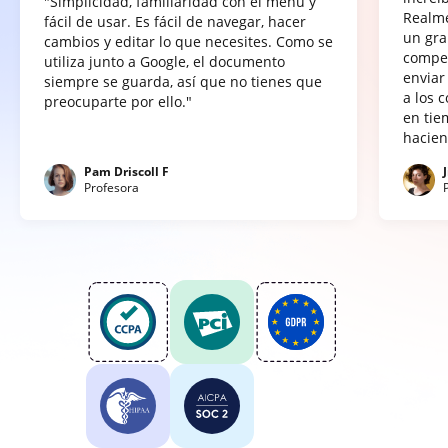
"Simplicidad, familiaridad con el menú y
Realme
fácil de usar. Es fácil de navegar, hacer
un gra
cambios y editar lo que necesites. Como se
compet
utiliza junto a Google, el documento
enviar
siempre se guarda, así que no tienes que
a los 
preocuparte por ello."
en tie
hacien
Pam Driscoll F
Profesora