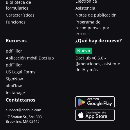
Electrónica
Biblioteca de
formularios
Asistencia
Características
Notas de publicación
Funciones
Programa de
recompensas por
errores
Recursos
¿Qué hay de nuevo?
Nuevo
pdfFiller
Aplicación móvil DocHub
DocHub v6.6.0 -
@menciones, asistente
pdfFiller
de IA y más
US Legal Forms
SignNow
altaFlow
Instapage
Contáctanos
support@dochub.com
17 Station St., Ste. 303
Brookline, MA 02445