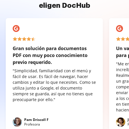
eligen DocHub
Gran solución para documentos
Un va
PDF con muy poco conocimiento
para 
previo requerido.
"Me e
increí
"Simplicidad, familiaridad con el menú y
Realme
fácil de usar. Es fácil de navegar, hacer
un gra
cambios y editar lo que necesites. Como se
compet
utiliza junto a Google, el documento
enviar
siempre se guarda, así que no tienes que
a los 
preocuparte por ello."
en tie
hacien
Pam Driscoll F
Profesora