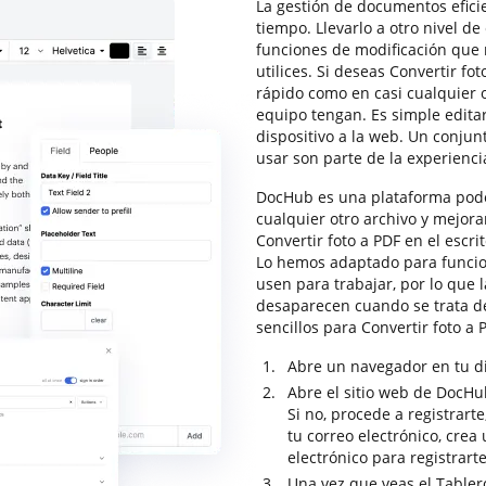
La gestión de documentos eficie
tiempo. Llevarlo a otro nivel de
funciones de modificación que
utilices. Si deseas Convertir fo
rápido como en casi cualquier o
equipo tengan. Es simple edita
dispositivo a la web. Un conjunt
usar son parte de la experienc
DocHub es una plataforma poder
cualquier otro archivo y mejor
Convertir foto a PDF en el escri
Lo hemos adaptado para funcio
usen para trabajar, por lo que
desaparecen cuando se trata d
sencillos para Convertir foto a 
Abre un navegador en tu di
Abre el sitio web de DocHub 
Si no, procede a registrart
tu correo electrónico, crea
electrónico para registrarte
Una vez que veas el Tabler