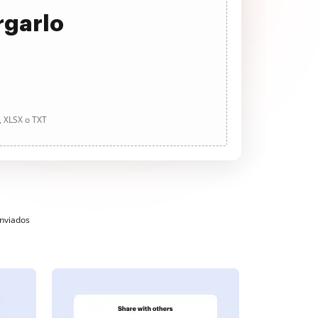
rgarlo
, XLSX o TXT
enviados