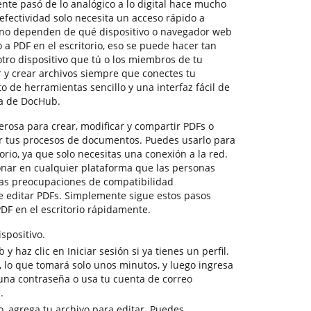
nte pasó de lo analógico a lo digital hace mucho
 efectividad solo necesita un acceso rápido a
 no dependen de qué dispositivo o navegador web
to a PDF en el escritorio, eso se puede hacer tan
tro dispositivo que tú o los miembros de tu
r y crear archivos siempre que conectes tu
o de herramientas sencillo y una interfaz fácil de
ia de DocHub.
osa para crear, modificar y compartir PDFs o
ar tus procesos de documentos. Puedes usarlo para
torio, ya que solo necesitas una conexión a la red.
nar en cualquier plataforma que las personas
 las preocupaciones de compatibilidad
e editar PDFs. Simplemente sigue estos pasos
PDF en el escritorio rápidamente.
spositivo.
y haz clic en Iniciar sesión si ya tienes un perfil.
e, lo que tomará solo unos minutos, y luego ingresa
 una contraseña o usa tu cuenta de correo
.
o, agrega tu archivo para editar. Puedes