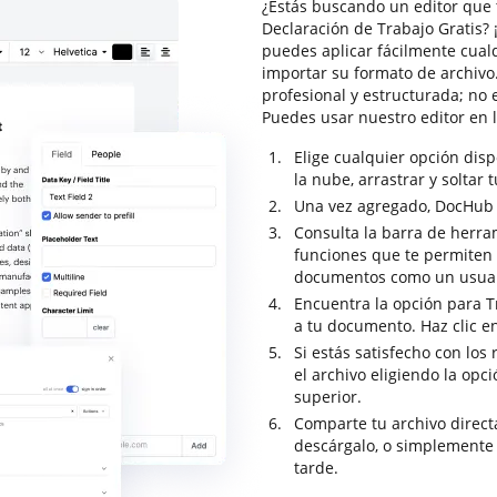
¿Estás buscando un editor que t
Declaración de Trabajo Gratis? 
puedes aplicar fácilmente cual
importar su formato de archivo
profesional y estructurada; no
Puedes usar nuestro editor en
Elige cualquier opción dis
la nube, arrastrar y soltar 
Una vez agregado, DocHub se
Consulta la barra de herra
funciones que te permiten a
documentos como un usuar
Encuentra la opción para Tr
a tu documento. Haz clic en
Si estás satisfecho con los
el archivo eligiendo la op
superior.
Comparte tu archivo direc
descárgalo, o simplemente
tarde.