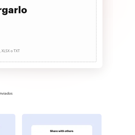
rgarlo
, XLSX o TXT
enviados