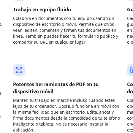
Trabajo en equipo fluido
Gu
Colabora en documentos con tu equipo usando un
Ca
,
dispositivo de escritorio o móvil. Permite que otros
gu
vean, editen, comenten y firmen tus documentos en
en 
línea. También puedes hacer tu formulario público y
ne
compartir su URL en cualquier lugar.
o 
Potentes herramientas de PDF en tu
Co
dispositivo móvil
do
e
Mantén tu trabajo en marcha incluso cuando estés
Co
lejos de tu ordenador. DocHub funciona en móvil con
do
la misma facilidad que en escritorio. Edita, anota y
ma
e
firma documentos desde la comodidad de tu teléfono
co
.
inteligente o tableta. No es necesario instalar la
enc
aplicación.
de