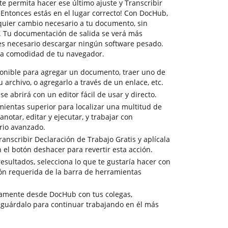
e permita hacer ese último ajuste y Transcribir
¡Entonces estás en el lugar correcto! Con DocHub,
quier cambio necesario a tu documento, sin
. Tu documentación de salida se verá más
 es necesario descargar ningún software pesado.
 la comodidad de tu navegador.
ponible para agregar un documento, traer uno de
tu archivo, o agregarlo a través de un enlace, etc.
 abrirá con un editor fácil de usar y directo.
mientas superior para localizar una multitud de
notar, editar y ejecutar, y trabajar con
io avanzado.
anscribir Declaración de Trabajo Gratis y aplícala
 el botón deshacer para revertir esta acción.
 resultados, selecciona lo que te gustaría hacer con
ción requerida de la barra de herramientas
tamente desde DocHub con tus colegas,
 guárdalo para continuar trabajando en él más