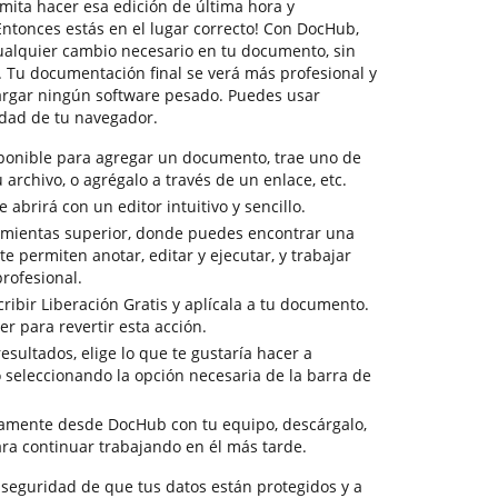
mita hacer esa edición de última hora y
¡Entonces estás en el lugar correcto! Con DocHub,
ualquier cambio necesario en tu documento, sin
. Tu documentación final se verá más profesional y
cargar ningún software pesado. Puedes usar
idad de tu navegador.
sponible para agregar un documento, trae uno de
u archivo, o agrégalo a través de un enlace, etc.
abrirá con un editor intuitivo y sencillo.
amientas superior, donde puedes encontrar una
e permiten anotar, editar y ejecutar, y trabajar
rofesional.
ribir Liberación Gratis y aplícala a tu documento.
er para revertir esta acción.
resultados, elige lo que te gustaría hacer a
o seleccionando la opción necesaria de la barra de
tamente desde DocHub con tu equipo, descárgalo,
ra continuar trabajando en él más tarde.
la seguridad de que tus datos están protegidos y a