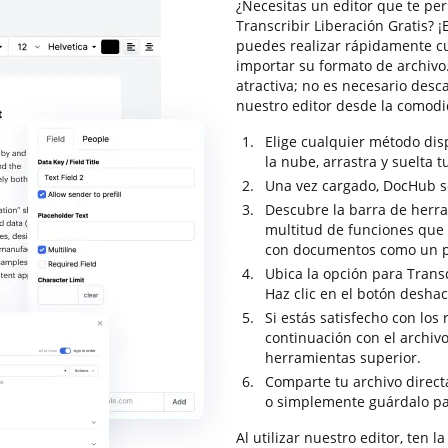
¿Necesitas un editor que te per
Transcribir Liberación Gratis? 
puedes realizar rápidamente c
importar su formato de archivo
atractiva; no es necesario des
nuestro editor desde la comod
Elige cualquier método di
la nube, arrastra y suelta t
Una vez cargado, DocHub se 
Descubre la barra de herr
multitud de funciones que t
con documentos como un p
Ubica la opción para Transc
Haz clic en el botón deshac
Si estás satisfecho con los 
continuación con el archiv
herramientas superior.
Comparte tu archivo direc
o simplemente guárdalo pa
Al utilizar nuestro editor, ten 