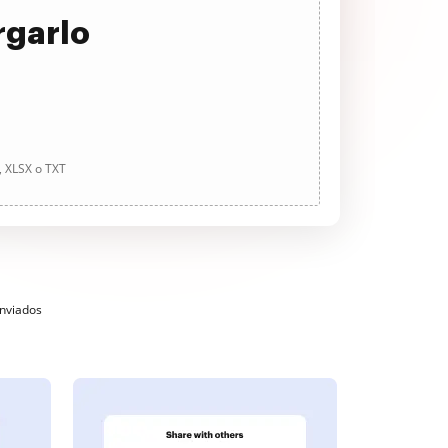
rgarlo
, XLSX o TXT
enviados