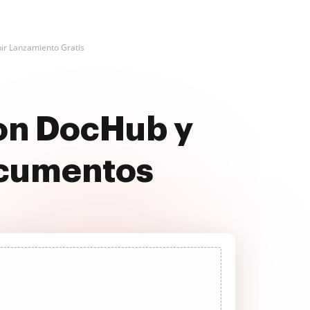
bir Lanzamiento Gratis
con DocHub y
ocumentos