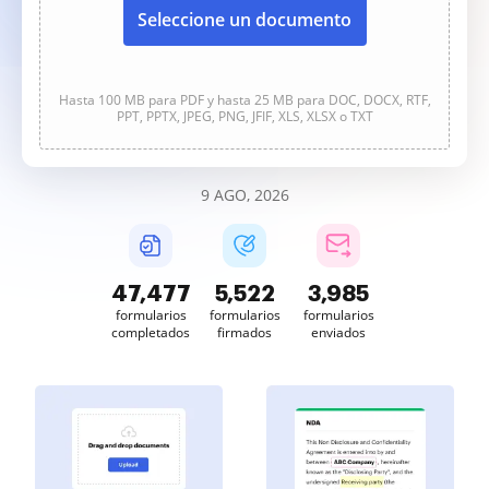
Seleccione un documento
Hasta 100 MB para PDF y hasta 25 MB para DOC, DOCX, RTF,
PPT, PPTX, JPEG, PNG, JFIF, XLS, XLSX o TXT
9 AGO, 2026
47,477
5,522
3,985
formularios
formularios
formularios
completados
firmados
enviados