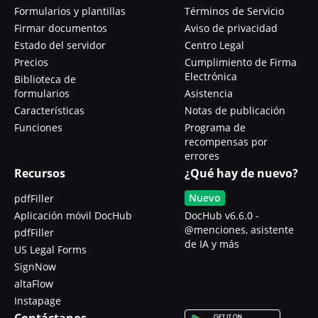
Formularios y plantillas
Términos de Servicio
Firmar documentos
Aviso de privacidad
Estado del servidor
Centro Legal
Precios
Cumplimiento de Firma
Electrónica
Biblioteca de
formularios
Asistencia
Características
Notas de publicación
Funciones
Programa de
recompensas por
errores
Recursos
¿Qué hay de nuevo?
Nuevo
pdfFiller
Aplicación móvil DocHub
DocHub v6.6.0 -
@menciones, asistente
pdfFiller
de IA y más
US Legal Forms
SignNow
altaFlow
Instapage
Contáctanos