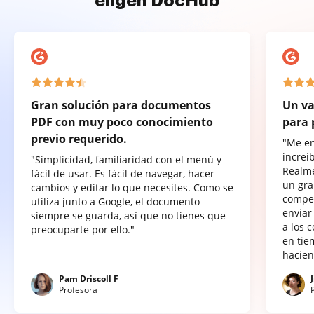
eligen DocHub
Gran solución para documentos
Un va
PDF con muy poco conocimiento
para 
previo requerido.
"Me e
increí
"Simplicidad, familiaridad con el menú y
Realme
fácil de usar. Es fácil de navegar, hacer
un gra
cambios y editar lo que necesites. Como se
compet
utiliza junto a Google, el documento
enviar
siempre se guarda, así que no tienes que
a los 
preocuparte por ello."
en tie
hacien
Pam Driscoll F
Profesora