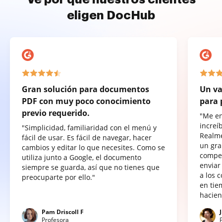
eligen DocHub
Gran solución para documentos
Un va
PDF con muy poco conocimiento
para 
previo requerido.
"Me e
increí
"Simplicidad, familiaridad con el menú y
Realme
fácil de usar. Es fácil de navegar, hacer
un gra
cambios y editar lo que necesites. Como se
compet
utiliza junto a Google, el documento
enviar
siempre se guarda, así que no tienes que
a los 
preocuparte por ello."
en tie
hacien
Pam Driscoll F
Profesora