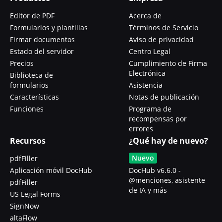
Editor de PDF
Acerca de
Formularios y plantillas
Términos de Servicio
Firmar documentos
Aviso de privacidad
Estado del servidor
Centro Legal
Precios
Cumplimiento de Firma
Electrónica
Biblioteca de
formularios
Asistencia
Características
Notas de publicación
Funciones
Programa de
recompensas por
errores
Recursos
¿Qué hay de nuevo?
Nuevo
pdfFiller
Aplicación móvil DocHub
DocHub v6.6.0 -
@menciones, asistente
pdfFiller
de IA y más
US Legal Forms
SignNow
altaFlow