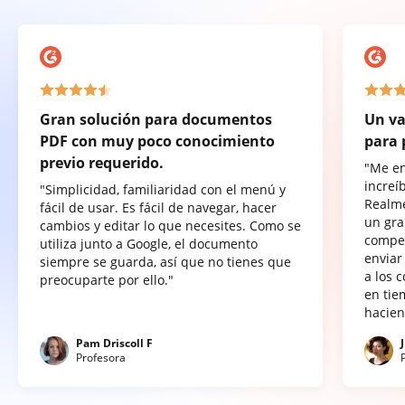
Gran solución para documentos
Un va
PDF con muy poco conocimiento
para 
previo requerido.
"Me e
increí
"Simplicidad, familiaridad con el menú y
Realme
fácil de usar. Es fácil de navegar, hacer
un gra
cambios y editar lo que necesites. Como se
compet
utiliza junto a Google, el documento
enviar
siempre se guarda, así que no tienes que
a los 
preocuparte por ello."
en tie
hacien
Pam Driscoll F
Profesora