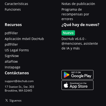
Características
Notas de publicación
Funciones
Programa de
recompensas por
errores
Recursos
¿Qué hay de nuevo?
Nuevo
pdfFiller
Aplicación móvil DocHub
DocHub v6.6.0 -
@menciones, asistente
pdfFiller
de IA y más
US Legal Forms
SignNow
altaFlow
Instapage
Contáctanos
support@dochub.com
17 Station St., Ste. 303
Brookline, MA 02445
Síguenos