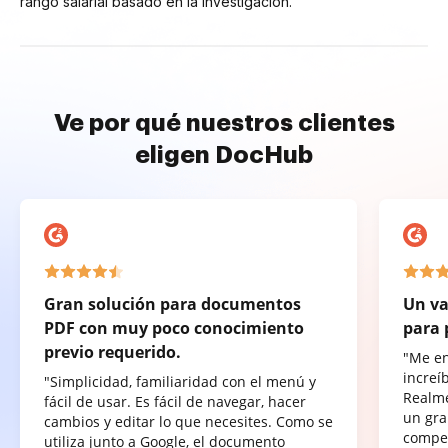
rango salarial basado en la investigación.
Ve por qué nuestros clientes
eligen DocHub
Gran solución para documentos
Un va
PDF con muy poco conocimiento
para 
previo requerido.
"Me e
increí
"Simplicidad, familiaridad con el menú y
Realme
fácil de usar. Es fácil de navegar, hacer
un gra
cambios y editar lo que necesites. Como se
compet
utiliza junto a Google, el documento