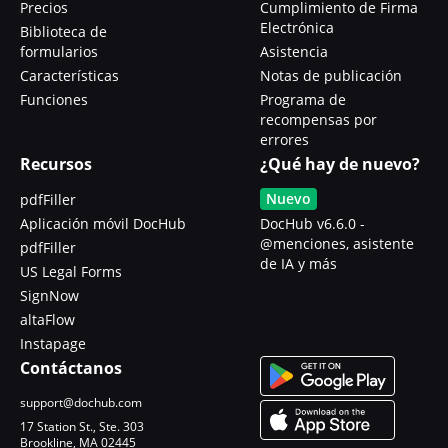
Precios
Cumplimiento de Firma
Electrónica
Biblioteca de
formularios
Asistencia
Características
Notas de publicación
Funciones
Programa de
recompensas por
errores
Recursos
¿Qué hay de nuevo?
Nuevo
pdfFiller
Aplicación móvil DocHub
DocHub v6.6.0 -
@menciones, asistente
pdfFiller
de IA y más
US Legal Forms
SignNow
altaFlow
Instapage
Contáctanos
support@dochub.com
17 Station St., Ste. 303
Brookline, MA 02445