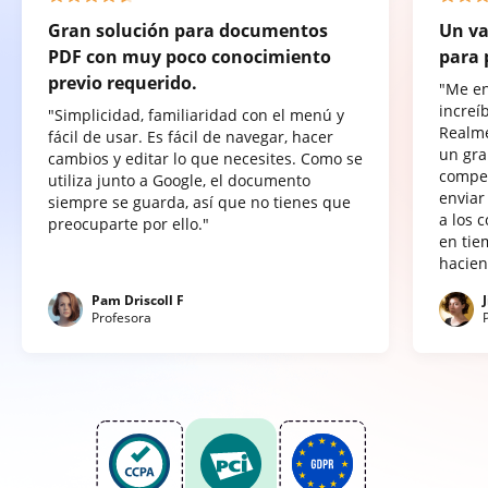
Gran solución para documentos
Un va
PDF con muy poco conocimiento
para 
previo requerido.
"Me e
increí
"Simplicidad, familiaridad con el menú y
Realme
fácil de usar. Es fácil de navegar, hacer
un gra
cambios y editar lo que necesites. Como se
compet
utiliza junto a Google, el documento
enviar
siempre se guarda, así que no tienes que
a los 
preocuparte por ello."
en tie
hacien
Pam Driscoll F
Profesora