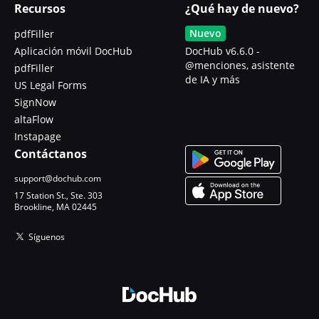
Recursos
¿Qué hay de nuevo?
Nuevo
pdfFiller
Aplicación móvil DocHub
DocHub v6.6.0 -
@menciones, asistente
pdfFiller
de IA y más
US Legal Forms
SignNow
altaFlow
Instapage
Contáctanos
support@dochub.com
17 Station St., Ste. 303
Brookline, MA 02445
Síguenos