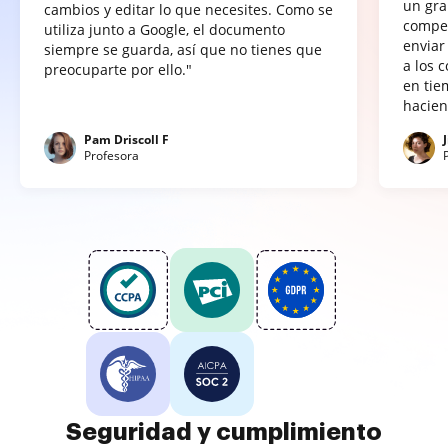
un gra
cambios y editar lo que necesites. Como se
compet
utiliza junto a Google, el documento
enviar
siempre se guarda, así que no tienes que
a los 
preocuparte por ello."
en tie
hacien
Pam Driscoll F
Profesora
Seguridad y cumplimiento