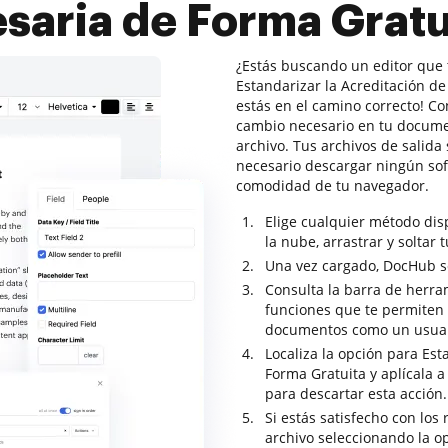
aria de Forma Grat
¿Estás buscando un editor que 
Estandarizar la Acreditación d
estás en el camino correcto! C
cambio necesario en tu docum
archivo. Tus archivos de salida
necesario descargar ningún sof
comodidad de tu navegador.
Elige cualquier método di
la nube, arrastrar y soltar 
Una vez cargado, DocHub se 
Consulta la barra de herra
funciones que te permiten a
documentos como un usuar
Localiza la opción para Es
Forma Gratuita y aplícala 
para descartar esta acción.
Si estás satisfecho con los 
archivo seleccionando la o