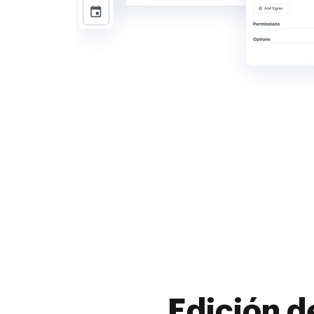
Edición d