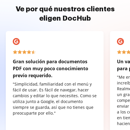
Ve por qué nuestros clientes
eligen DocHub
Gran solución para documentos
Un va
PDF con muy poco conocimiento
para 
previo requerido.
"Me e
increí
"Simplicidad, familiaridad con el menú y
Realme
fácil de usar. Es fácil de navegar, hacer
un gra
cambios y editar lo que necesites. Como se
compet
utiliza junto a Google, el documento
enviar
siempre se guarda, así que no tienes que
a los 
preocuparte por ello."
en tie
hacien