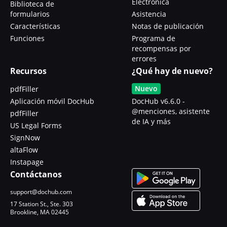
Electrónica
Biblioteca de
formularios
Asistencia
Características
Notas de publicación
Funciones
Programa de
recompensas por
errores
Recursos
¿Qué hay de nuevo?
Nuevo
pdfFiller
Aplicación móvil DocHub
DocHub v6.6.0 -
@menciones, asistente
pdfFiller
de IA y más
US Legal Forms
SignNow
altaFlow
Instapage
Contáctanos
support@dochub.com
17 Station St., Ste. 303
Brookline, MA 02445