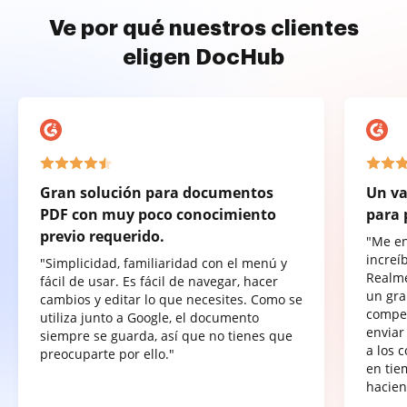
Ve por qué nuestros clientes
eligen DocHub
Gran solución para documentos
Un va
PDF con muy poco conocimiento
para 
previo requerido.
"Me e
increí
"Simplicidad, familiaridad con el menú y
Realme
fácil de usar. Es fácil de navegar, hacer
un gra
cambios y editar lo que necesites. Como se
compet
utiliza junto a Google, el documento
enviar
siempre se guarda, así que no tienes que
a los 
preocuparte por ello."
en tie
hacien